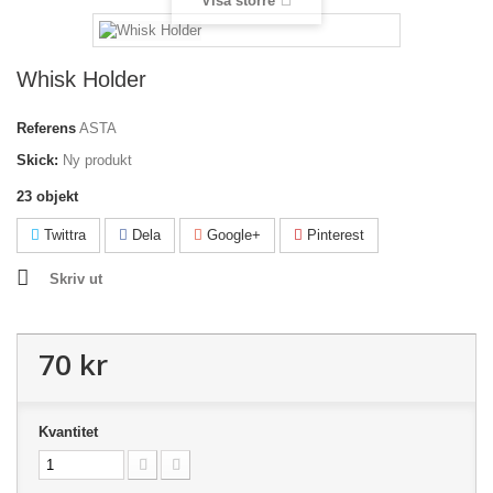
Visa större
Whisk Holder
Referens
ASTA
Skick:
Ny produkt
23
objekt
Twittra
Dela
Google+
Pinterest
Skriv ut
70 kr
Kvantitet