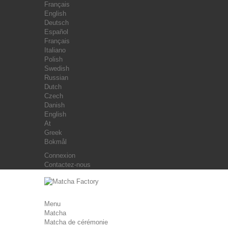
Français
English
Deutsch
Español
Français
Italiano
Polish
Swedish
Russian
Dutch
Czech
Danish
English
At
Greek
Bokmål
Connexion
Contactez-nous
Menu
Matcha
Matcha de cérémonie