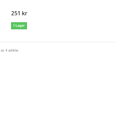
251 kr
I Lager
 av 4 artiklar