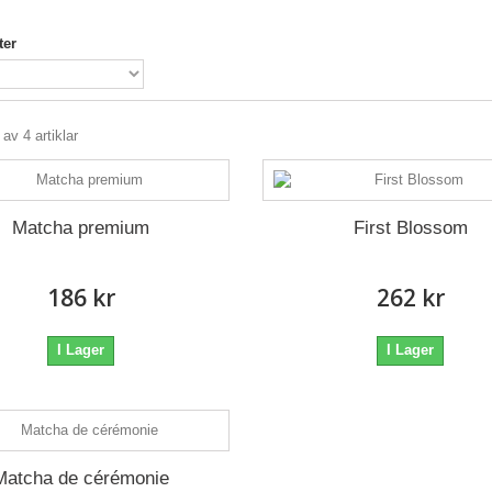
ter
 av 4 artiklar
Matcha premium
First Blossom
186 kr
262 kr
I Lager
I Lager
Matcha de cérémonie