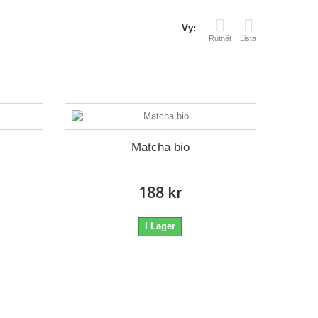
Vy:
Rutnät
Lista
Matcha bio
188 kr
I Lager