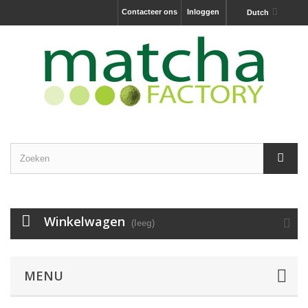
Contacteer ons
Inloggen
Dutch
Winkelwagen
(leeg)
MENU